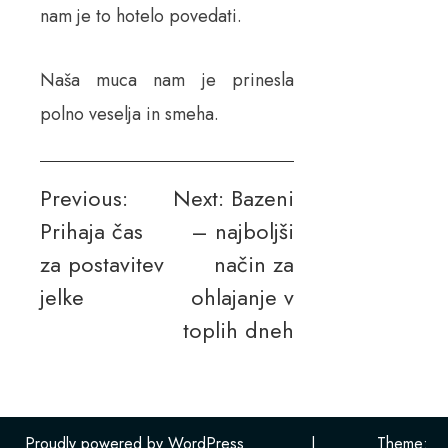
nam je to hotelo povedati.
Naša muca nam je prinesla
polno veselja in smeha.
Navigacija
Previous:
Next:
Bazeni
Prihaja čas
– najboljši
prispevka
za postavitev
način za
jelke
ohlajanje v
toplih dneh
Proudly powered by WordPress
|
Theme: