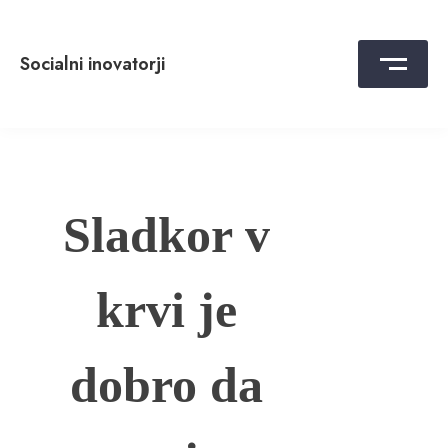
Skip
to
content
Socialni inovatorji
Sladkor v
krvi je
dobro da