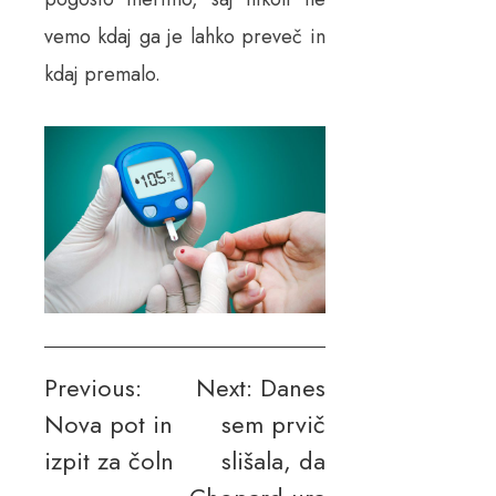
vemo kdaj ga je lahko preveč in
kdaj premalo.
Navigacija
Previous:
Next:
Danes
Nova pot in
sem prvič
prispevka
izpit za čoln
slišala, da