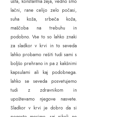
usta, konstantna žeja, vedno smo
lačni, rane celijo zelo počasi,
suha koža, srbeča koža,
maščoba na trebuhu in
podobno. Vse to so lahko znaki
za sladkor v krvi in to seveda
lahko probamo rešiti tudi sami s
boljšo prehrano in pa z kakšnimi
kapsulami ali kaj podobnega.
lahko se seveda posvetujemo
tudi z zdravnikom in
upoštevamo njegove nasvete.
Sladkor v krvi je dobro da si
pogosto merimo, saj nikoli ne