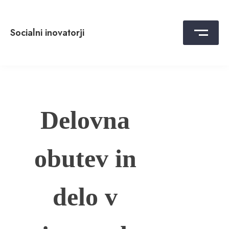
Skip
to
content
Socialni inovatorji
Delovna
obutev in
delo v