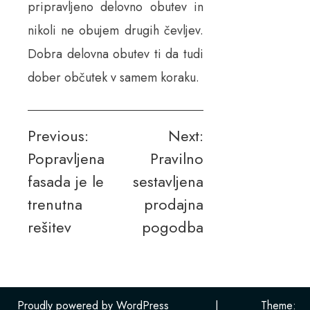
pripravljeno delovno obutev in
nikoli ne obujem drugih čevljev.
Dobra delovna obutev ti da tudi
dober občutek v samem koraku.
Navigacija
Previous:
Next:
Popravljena
Pravilno
prispevka
fasada je le
sestavljena
trenutna
prodajna
rešitev
pogodba
Proudly powered by WordPress
|
Theme: