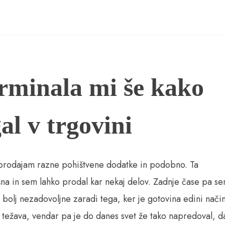
rminala mi še kako
l v trgovini
er prodajam razne pohištvene dodatke in podobno. Ta
ešna in sem lahko prodal kar nekaj delov. Zadnje čase pa s
e bolj nezadovoljne zaradi tega, ker je gotovina edini nači
ila težava, vendar pa je do danes svet že tako napredoval, d