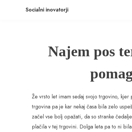
Skip
Socialni inovatorji
to
content
Najem pos te
pomaga
Že vrsto let imam sedaj svojo trgovino, kj
trgovina pa je kar nekaj časa bila zelo usp
začel vse bolj opažati, da so stranke čedalj
plačila v tej trgovini. Dolga leta pa to ni b