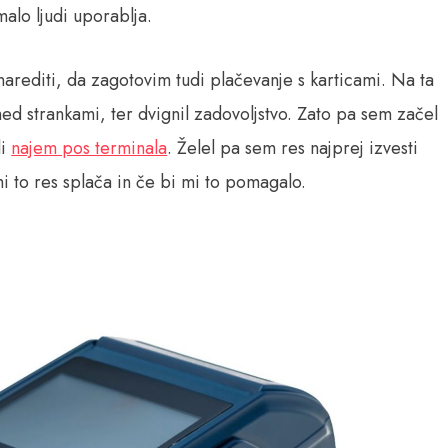
 malo ljudi uporablja.
rediti, da zagotovim tudi plačevanje s karticami. Na ta
 med strankami, ter dvignil zadovoljstvo. Zato pa sem začel
li
najem pos terminala
. Želel pa sem res najprej izvesti
mi to res splača in če bi mi to pomagalo.