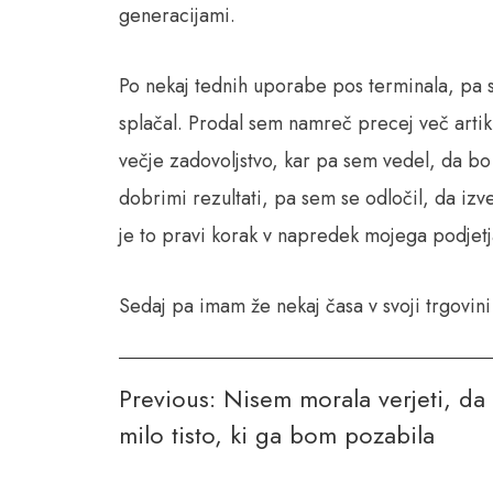
generacijami.
Po nekaj tednih uporabe pos terminala, pa s
splačal. Prodal sem namreč precej več artikl
večje zadovoljstvo, kar pa sem vedel, da bo
dobrimi rezultati, pa sem se odločil, da iz
je to pravi korak v napredek mojega podjetja
Sedaj pa imam že nekaj časa v svoji trgovini
Navigacija
Previous:
Nisem morala verjeti, da
milo tisto, ki ga bom pozabila
prispevka