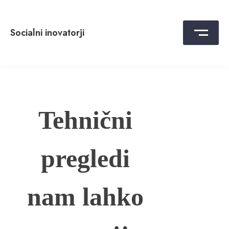
Skip
to
content
Socialni inovatorji
Tehnični
pregledi
nam lahko