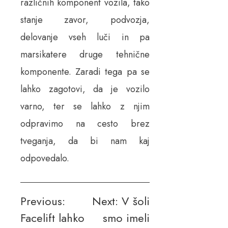
različnih komponent vozila, tako
stanje zavor, podvozja,
delovanje vseh luči in pa
marsikatere druge tehnične
komponente. Zaradi tega pa se
lahko zagotovi, da je vozilo
varno, ter se lahko z njim
odpravimo na cesto brez
tveganja, da bi nam kaj
odpovedalo.
Navigacija
Previous:
Next:
V šoli
Facelift lahko
smo imeli
prispevka