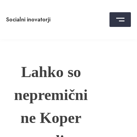
Skip
to
content
Socialni inovatorji
Lahko so
nepremični
ne Koper