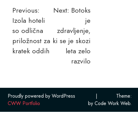
Navigacija
Previous:
Next:
Botoks
Izola hoteli
je
prispevka
so odlična
zdravljenje,
priložnost za
ki se je skozi
kratek oddih
leta zelo
razvilo
Proudly powered by WordPress
|
Theme:
CWW Portfolio
by Code Work Web.