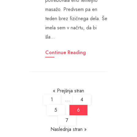
potrebovala eno temeljito
masažo. Predvsem pa en
teden brez fizičnega dela. Še
imela sem v načrtu, da bi
šla…
Continue Reading
« Prejšnja stran
1
...
4
5
6
7
Naslednja stran »