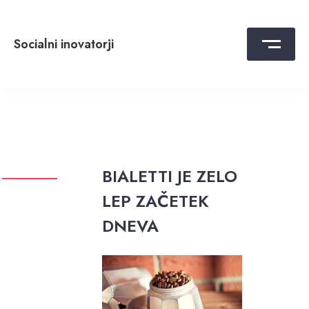
Skip
to
content
Socialni inovatorji
BIALETTI JE ZELO
LEP ZAČETEK
DNEVA